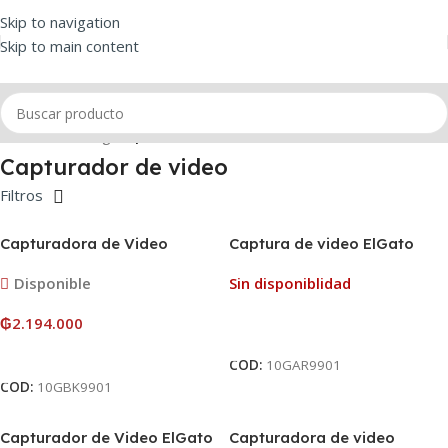
Skip to navigation
Skip to main content
Inicio
/
Streaming
/
Capturador de video
Capturador de video
Filtros
Capturadora de Video
Captura de video ElGato
Elgato Game Capture 4K Pro
HD60S+
Disponible
Sin disponiblidad
PCIe HDMI
₲
2.194.000
Leer Más
Añadir Al Carrito
COD:
10GAR9901
COD:
10GBK9901
Capturador de Video ElGato
Capturadora de video