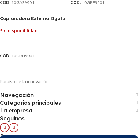
COD:
10GAS9901
COD:
10GBE9901
Capturadora Externa Elgato
Game Capture 4K X HDMI 2.1
Sin disponiblidad
Leer Más
COD:
10GBH9901
Paraíso de la innovación
Navegación
Categorías principales
La empresa
Seguinos
Pago seguro