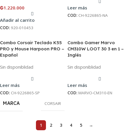
₲
1.220.000
Leer más
COD:
CH-9226865-NA
Añadir al carrito
COD:
920-010453
Combo Corsair Teclado K55
Combo Gamer Marvo
PRO y Mouse Harpoon PRO –
CM310W LOOT 30 3 en 1 –
Español
Inglés
Sin disponiblidad
Sin disponiblidad
Leer más
Leer más
COD:
CH-9226865-SP
COD:
MARVO-CM310-EN
MARCA
CORSAIR
1
2
3
4
5
→