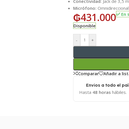
Conectividad:
Jack de 3,5 m
Micrófono:
Omnidireccional 
₲
431.000
✅ En 
Disponible
-
+
Comparar
Añadir a lis
Envios a todo el paí
Hasta
48 horas
hábiles.