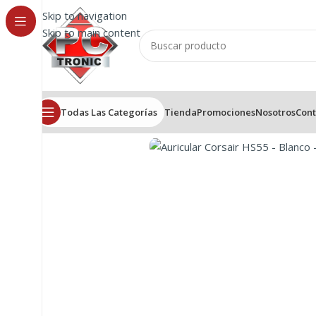
Skip to navigation
Skip to main content
Todas Las Categorías
Tienda
Promociones
Nosotros
Cont
Inicio
/
Audio
/
Auriculares
/
Auriculares Gamer
/
Auricular 