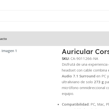
acto
Corsair HS55 – Blanco
Auricular Cor
SKU:
CA-9011266-NA
Disfrutá de una experiencia
headset con cable combina
Audio 7.1 Surround
en PC y
ultraliviano de solo
273 g
pa
micrófono omnidireccional c
equipo.
Compatibilidad:
PC, Mac, Pl