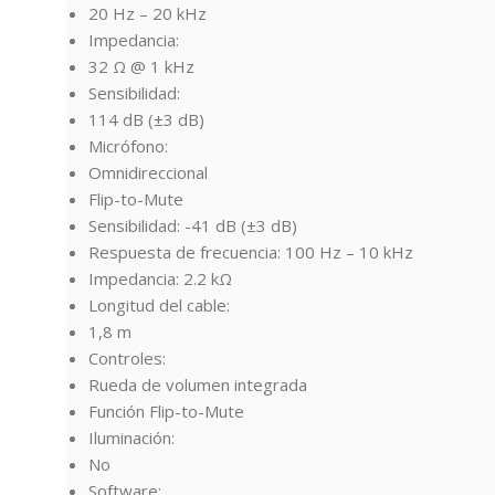
20 Hz – 20 kHz
Impedancia:
32 Ω @ 1 kHz
Sensibilidad:
114 dB (±3 dB)
Micrófono:
Omnidireccional
Flip-to-Mute
Sensibilidad: -41 dB (±3 dB)
Respuesta de frecuencia: 100 Hz – 10 kHz
Impedancia: 2.2 kΩ
Longitud del cable:
1,8 m
Controles:
Rueda de volumen integrada
Función Flip-to-Mute
Iluminación:
No
Software: