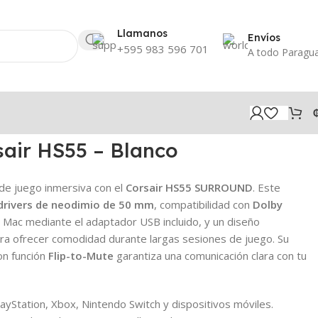
Llamanos
Envíos
+595 983 596 701
A todo Paragu
sair HS55 – Blanco
 de juego inmersiva con el
Corsair HS55 SURROUND
. Este
drivers de neodimio de 50 mm
, compatibilidad con
Dolby
 Mac mediante el adaptador USB incluido, y un diseño
ra ofrecer comodidad durante largas sesiones de juego. Su
on función
Flip-to-Mute
garantiza una comunicación clara con tu
ayStation, Xbox, Nintendo Switch y dispositivos móviles.