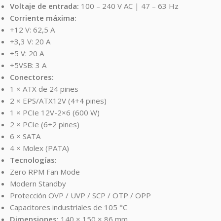
Voltaje de entrada:
100 – 240 V AC | 47 – 63 Hz
Corriente máxima:
+12 V: 62,5 A
+3,3 V: 20 A
+5 V: 20 A
+5VSB: 3 A
Conectores:
1 × ATX de 24 pines
2 × EPS/ATX12V (4+4 pines)
1 × PCIe 12V-2×6 (600 W)
2 × PCIe (6+2 pines)
6 × SATA
4 × Molex (PATA)
Tecnologías:
Zero RPM Fan Mode
Modern Standby
Protección OVP / UVP / SCP / OTP / OPP
Capacitores industriales de 105 °C
Dimensiones:
140 × 150 × 86 mm