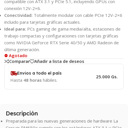
compatible con ATX 3.1 y PCIe 5.1, incluyendo GPUs con
conexión 12V-2×6.
Conectividad:
Totalmente modular con cable PCIe 12V-2×6
incluido para tarjetas gráficas actuales.
Ideal para:
PCs gaming de gama media/alta, estaciones de
trabajo compactas y configuraciones con tarjetas gráficas
como NVIDIA GeForce RTX Serie 40/50 y AMD Radeon de
última generación.
⛔ Agotado
Comparar
Añadir a lista de deseos
Envios a todo el país
25.000 Gs.
Hasta
48 horas
hábiles.
Descripción
Preparada para las nuevas generaciones de hardware La
Corsair RM650e cumple con los estándares ATX 3.1 y PCIe