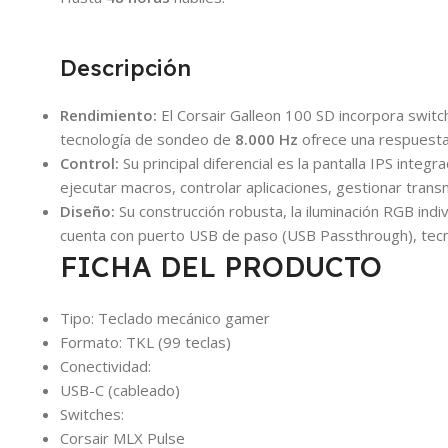
Descripción
Rendimiento:
El Corsair Galleon 100 SD incorpora swit
tecnología de sondeo de
8.000 Hz
ofrece una respuesta
Control:
Su principal diferencial es la pantalla IPS integ
ejecutar macros, controlar aplicaciones, gestionar trans
Diseño:
Su construcción robusta, la iluminación RGB ind
cuenta con puerto USB de paso (USB Passthrough), tecnol
FICHA DEL PRODUCTO
Tipo: Teclado mecánico gamer
Formato: TKL (99 teclas)
Conectividad:
USB-C (cableado)
Switches:
Corsair MLX Pulse