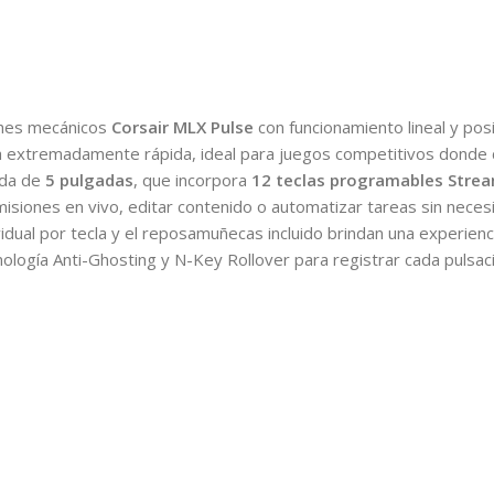
ches mecánicos
Corsair MLX Pulse
con funcionamiento lineal y pos
 extremadamente rápida, ideal para juegos competitivos donde 
rada de
5 pulgadas
, que incorpora
12 teclas programables Stre
misiones en vivo, editar contenido o automatizar tareas sin necesi
ividual por tecla y el reposamuñecas incluido brindan una experie
ogía Anti-Ghosting y N-Key Rollover para registrar cada pulsaci