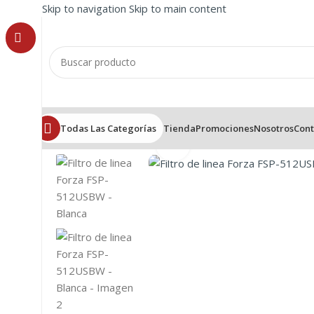
Skip to navigation
Skip to main content
Todas Las Categorías
Tienda
Promociones
Nosotros
Cont
Click to enlarge
Inicio
/
Tomacorrientes
/
Filtro de linea
/
Filtro de linea