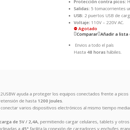
Protección contra picos:
H
Salidas:
5 tomacorrientes u
USB:
2 puertos USB de carg
Voltaje:
110V – 220V AC.
⛔ Agotado
Comparar
Añadir a list
Envios a todo el país
Hasta
48 horas
hábiles.
2USBW ayuda a proteger los equipos conectados frente a picos e
bretensión de hasta
1200 Joules
.
conectar varios dispositivos electrónicos al mismo tiempo medi
carga de 5V / 2,4A
, permitiendo cargar celulares, tablets y otros
nclinadas a
45°
facilita la conexión de cargadores y enchufes gr