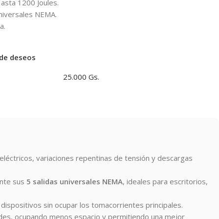
asta 1200 Joules.
niversales NEMA.
a.
a de deseos
25.000 Gs.
léctricos, variaciones repentinas de tensión y descargas
ante sus
5 salidas universales NEMA
, ideales para escritorios,
 dispositivos sin ocupar los tomacorrientes principales.
andes, ocupando menos espacio y permitiendo una mejor