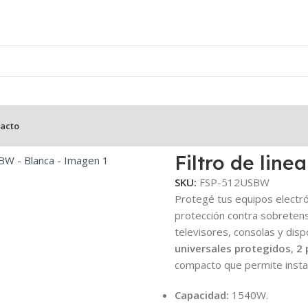
acto
 Forza FSP-512USBW – Blanca
Filtro de lin
SKU:
FSP-512USBW
Protegé tus equipos electró
protección contra sobretens
televisores, consolas y disp
universales protegidos
,
2 
compacto que permite insta
Capacidad:
1540W.