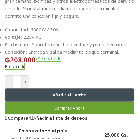
gran tamaño, bombas y otros electrodomésticos de servicio
pesado. Su instalación mediante bloque de terminales
permite una conexión fija y segura.
Capacidad:
6600W / 30A.
Voltaje:
220V AC.
Protección:
Sobretensión, bajo voltaje y picos eléctricos.
Conexión:
Entrada y salida mediante bloque terminal.
₲
208.000
✅ En stock
En stock
-
+
Añadir Al Carrito
Comprar Ahora
Comparar
Añadir a lista de deseos
Envios a todo el país
25.000 Gs.
Hasta
48 horas
hábiles.