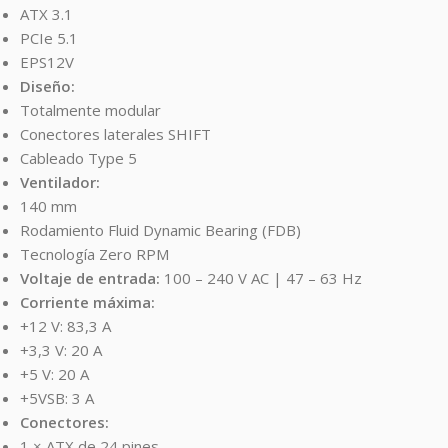
ATX 3.1
PCIe 5.1
EPS12V
Diseño:
Totalmente modular
Conectores laterales SHIFT
Cableado Type 5
Ventilador:
140 mm
Rodamiento Fluid Dynamic Bearing (FDB)
Tecnología Zero RPM
Voltaje de entrada:
100 – 240 V AC | 47 – 63 Hz
Corriente máxima:
+12 V: 83,3 A
+3,3 V: 20 A
+5 V: 20 A
+5VSB: 3 A
Conectores:
1 × ATX de 24 pines