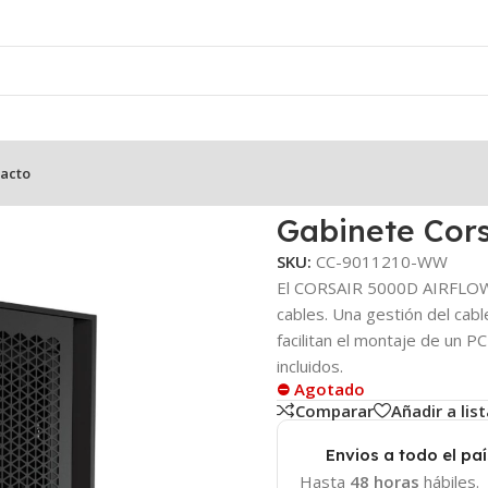
acto
Gabinete Cor
SKU:
CC-9011210-WW
El CORSAIR 5000D AIRFLOW e
cables. Una gestión del cabl
facilitan el montaje de un 
incluidos.
⛔ Agotado
Comparar
Añadir a lis
Envios a todo el paí
Hasta
48 horas
hábiles.