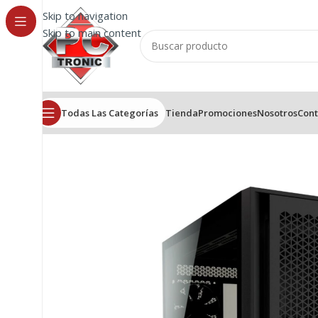
Skip to navigation
Skip to main content
Todas Las Categorías
Tienda
Promociones
Nosotros
Cont
Inicio
/
Gabinetes
/
Gabinete Corsair 5000D