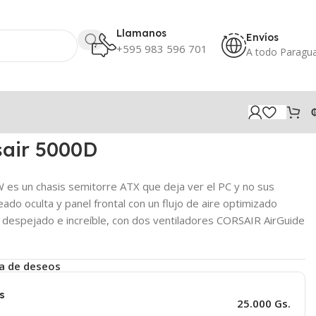
Llamanos
Envíos
+595 983 596 701
A todo Paragu
sair 5000D
s un chasis semitorre ATX que deja ver el PC y no sus
eado oculta y panel frontal con un flujo de aire optimizado
PC despejado e increíble, con dos ventiladores CORSAIR AirGuide
ta de deseos
s
25.000 Gs.