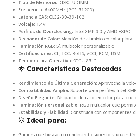
Tipo de Memoria:
DDR5 UDIMM
Frecuencia:
6400MHz (PC5-51200)
Latencia CAS:
CL32-39-39-102
Voltaje:
1.4V
Perfiles de Overclocking:
Intel XMP 3.0 y AMD EXPO
Disipador de Calor:
Aleación de aluminio en color plata
Iluminación RGB:
Sí, multicolor personalizable
Certificaciones:
CE, FCC, RoHS, VCCI, RCM, BSMI
Temperatura Operativa:
0°C a 85°C
🌟
Características Destacadas
Rendimiento de Última Generación:
Aprovecha la velo
Compatibilidad Amplia:
Soporte para perfiles Intel XMP
Diseño Elegante:
Disipador de calor en color plata que 
Iluminación Personalizable:
RGB multicolor que permite 
Estabilidad y Fiabilidad:
Construida con componentes de a
🎯
Ideal para:
Gamers que buscan un rendimiento superior y una estéti