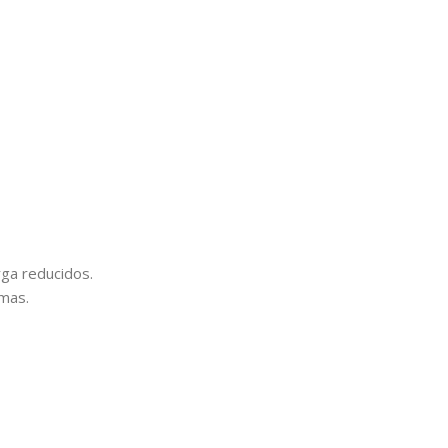
rga reducidos.
rmas.