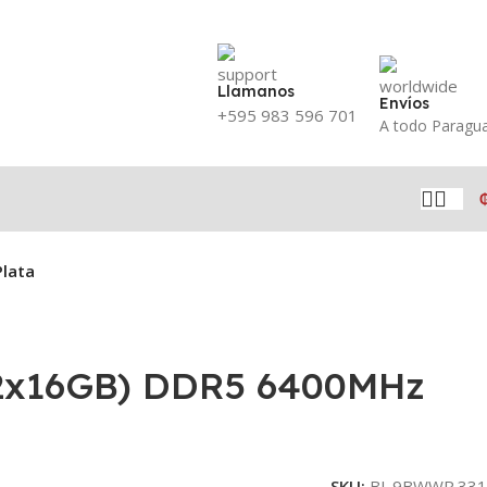
Llamanos
Envíos
+595 983 596 701
A todo Paragu
Plata
(2x16GB) DDR5 6400MHz
SKU:
BL.9BWWR.331