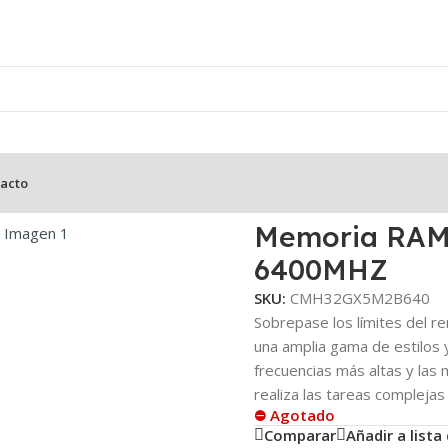
acto
B Corsair DDR5 32GB 6400MHZ
Memoria RAM
6400MHZ
SKU:
CMH32GX5M2B640
Sobrepase los límites del r
una amplia gama de estilos 
frecuencias más altas y la
realiza las tareas compleja
⛔ Agotado
Comparar
Añadir a list