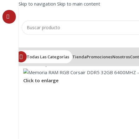
Skip to navigation
Skip to main content
Todas Las Categorías
Tienda
Promociones
Nosotros
Cont
Inicio
/
Componentes
/
Memoria RAM
/
Memoria RAM RG
Click to enlarge