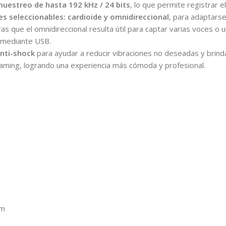
muestreo de hasta 192 kHz / 24 bits
, lo que permite registrar e
s seleccionables: cardioide y omnidireccional
, para adaptarse
ntras que el omnidireccional resulta útil para captar varias voces
a mediante USB.
nti-shock
para ayudar a reducir vibraciones no deseadas y brinda
eaming, logrando una experiencia más cómoda y profesional.
mm