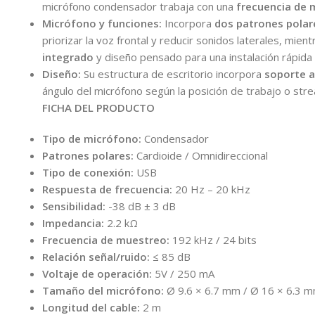
micrófono condensador trabaja con una
frecuencia de 
Micrófono y funciones:
Incorpora
dos patrones polare
priorizar la voz frontal y reducir sonidos laterales, mie
integrado
y diseño pensado para una instalación rápid
Diseño:
Su estructura de escritorio incorpora
soporte a
ángulo del micrófono según la posición de trabajo o str
FICHA DEL PRODUCTO
Tipo de micrófono:
Condensador
Patrones polares:
Cardioide / Omnidireccional
Tipo de conexión:
USB
Respuesta de frecuencia:
20 Hz – 20 kHz
Sensibilidad:
-38 dB ± 3 dB
Impedancia:
2.2 kΩ
Frecuencia de muestreo:
192 kHz / 24 bits
Relación señal/ruido:
≤ 85 dB
Voltaje de operación:
5V / 250 mA
Tamaño del micrófono:
Ø 9.6 × 6.7 mm / Ø 16 × 6.3 
Longitud del cable:
2 m