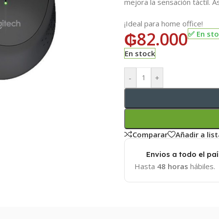
mejora la sensación táctil. 
¡Ideal para home office!
₲
82.000
✅ En st
En stock
-
+
Comparar
Añadir a lis
Envios a todo el paí
Hasta
48 horas
hábiles.