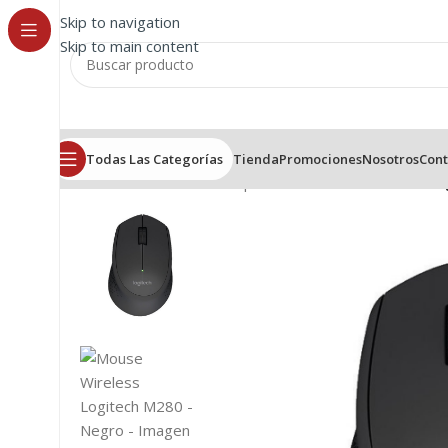
Skip to navigation
Skip to main content
Todas Las Categorías
Tienda
Promociones
Nosotros
Cont
Inicio
/
Mouse
/
Mouse Corporativo
/
Mouse Wireless Lo