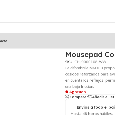
acto
 Extended
Mousepad Cor
SKU:
CH-9000108-WW
La alfombrilla MM300 propor
cosidos reforzados para evi
en cuenta los reflejos, perm
una baja fricción.
⛔ Agotado
Comparar
Añadir a lis
Envios a todo el paí
Hasta
48 horas
hábiles.