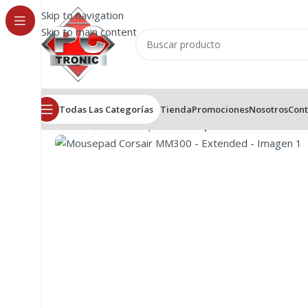
Skip to navigation
Skip to main content
Todas Las Categorías
Tienda
Promociones
Nosotros
Cont
Click to enlarge
Inicio
/
Mouse
/
Mousepad
/
Mousepad Corsair MM300 –