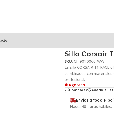
acto
ca)
Silla Corsair
SKU:
CF-9010060-WW
La silla CORSAIR T1 RACE of
combinados con materiales d
profesional.
⛔ Agotado
Comparar
Añadir a lis
Envios a todo el paí
Hasta
48 horas
hábiles.