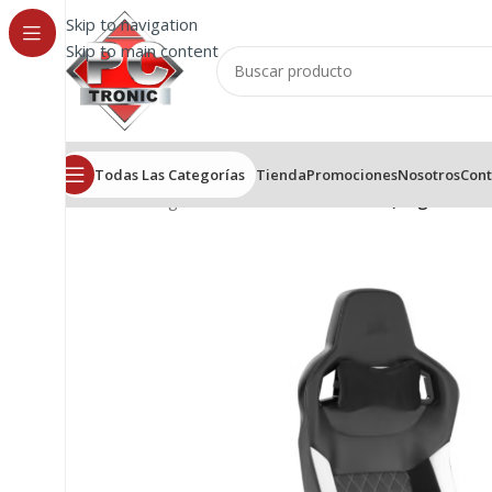
Skip to navigation
Skip to main content
Todas Las Categorías
Tienda
Promociones
Nosotros
Cont
Inicio
/
Sillas gamer
/
Silla Corsair T1 Race (Negra/Blan