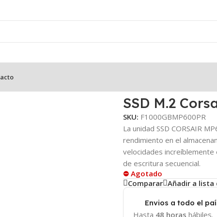
acto
 – 1TB
SSD M.2 Cors
SKU:
F1000GBMP600PR
La unidad SSD CORSAIR MP6
rendimiento en el almacenam
velocidades increíblemente 
de escritura secuencial.
⛔ Agotado
Comparar
Añadir a list
Envios a todo el paí
Hasta
48 horas
hábiles.