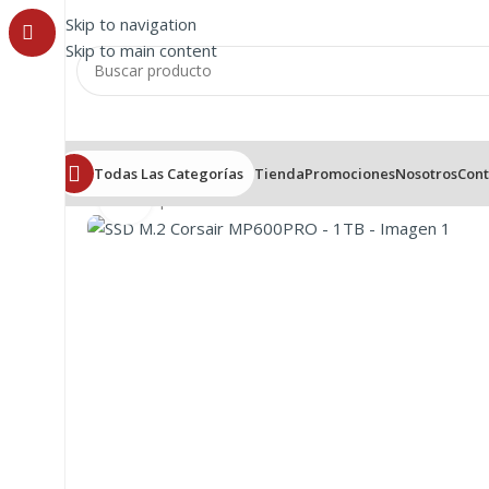
Skip to navigation
Skip to main content
Todas Las Categorías
Tienda
Promociones
Nosotros
Cont
Click to enlarge
Inicio
/
Componentes
/
SSD
/
SSD M.2 Corsair MP600PRO