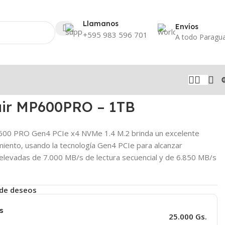
Llamanos
Envíos
+595 983 596 701
A todo Paragu
air MP600PRO – 1TB
00 PRO Gen4 PCIe x4 NVMe 1.4 M.2 brinda un excelente
iento, usando la tecnología Gen4 PCIe para alcanzar
elevadas de 7.000 MB/s de lectura secuencial y de 6.850 MB/s
a de deseos
s
25.000 Gs.