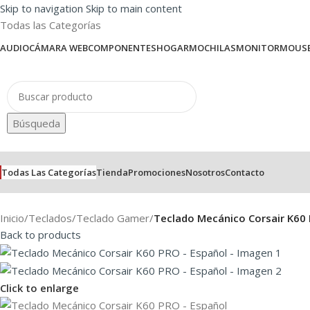
Skip to navigation
Skip to main content
Todas las Categorías
AUDIO
CÁMARA WEB
COMPONENTES
HOGAR
MOCHILAS
MONITOR
MOUS
Búsqueda
Todas Las Categorías
Tienda
Promociones
Nosotros
Contacto
Inicio
/
Teclados
/
Teclado Gamer
/
Teclado Mecánico Corsair K60 
Back to products
Click to enlarge