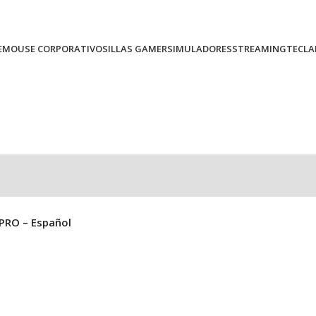
E
MOUSE CORPORATIVO
SILLAS GAMER
SIMULADORES
STREAMING
TECLA
PRO – Español