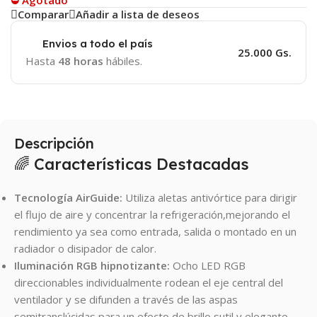
⛔ Agotado
Comparar
Añadir a lista de deseos
Envios a todo el país
25.000 Gs.
Hasta
48 horas
hábiles.
Descripción
🌈 Características Destacadas
Tecnología AirGuide:
Utiliza aletas antivórtice para dirigir
el flujo de aire y concentrar la refrigeración,mejorando el
rendimiento ya sea como entrada, salida o montado en un
radiador o disipador de calor.
Iluminación RGB hipnotizante:
Ocho LED RGB
direccionables individualmente rodean el eje central del
ventilador y se difunden a través de las aspas
semitranslúcidas para un efecto de brillo sutil y elegante.